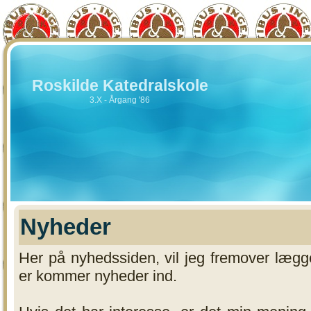
Roskilde Katedralskole
3.X - Årgang '86
Nyheder
Her på nyhedssiden, vil jeg fremover lægg
er kommer nyheder ind.