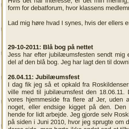
Hvis det har interesse, er det min mening
form for debatforum, hvor klassens medlem
Lad mig høre hvad I synes, hvis der ellers er
29-10-2011: Blå bog på nettet
Jess har efter jubilæumsfesten sendt mig 
del af den blå bog. Jeg har lagt den til d
26.04.11: Jubilæumsfest
I dag fik jeg så et opkald fra Roskildens
ville med til jubilæumsfest den 18.06.11
vores hjemmeside fra flere af Jer, uden 
noget, eller endsige kigget på den. Den
hende for lidt arbejde. Jeg gjorde selv R
på siden i Juni 2010, hvor jeg sprugte om de 